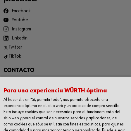
Facebook
Youtube
Instagram
Linkedin
Twitter
TikTok
CONTACTO
WÜRTH CANARIAS S.L.
C/ Las Casuarinas 117, 35118
Para una experiencia WÜRTH óptima
Las Palmas de Gran Canaria
Al hacer clic en "Sí, permitir todo", nos permite ofrecerle una
experiencia óptima en el sitio web y un proceso de compra sencillo.
Teléfono: 928 189 825
Esto incluye cookies que son necesarias para el funcionamiento del
sitio web y para el control de nuestros servicios y aplicaciones, así
Fax: 928 188 922
como cookies que sólo se utilizan con fines estadísticos, para ajustes
tiendacanarias@wurth.es
de comodidad o para mostrar contenido personalizado. Puede elegir