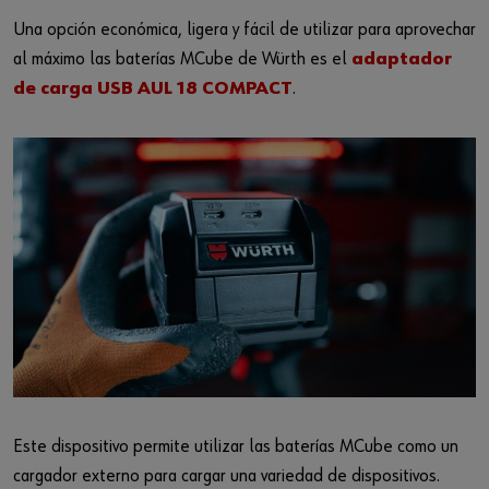
Login
Eprocurement
Sectores
Una opción económica, ligera y fácil de utilizar para aprovechar
al máximo las baterías MCube de Würth es el
adaptador
Libreria Técnica
de carga USB AUL 18 COMPACT
.
Catalogo Digital
¿Quieres ser un cliente online?
Personalizacion Textil
Regístrese aquí en tres sencillos pasos para utilizar todas las
funciones de la tienda.
Tiendas Outlet
Ventas solo a clientes comerciales
Suscripcion Würth
Regístrate ahora
Click and Collect
Este dispositivo permite utilizar las baterías MCube como un
cargador externo para cargar una variedad de dispositivos.