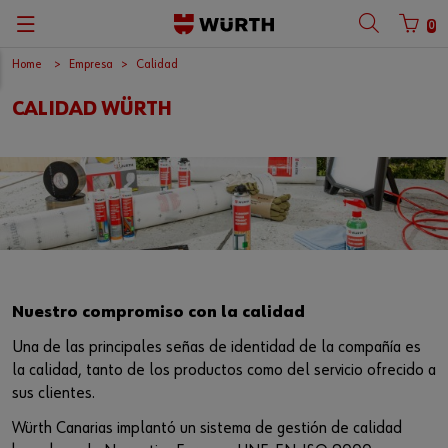
0
Home
Empresa
Calidad
Volver
Volver
Volver
Volver
Volver
Volver
CALIDAD WÜRTH
Catálogos
Servicio Técnico de Máquinas
Compliance
Localizador Tiendas
Español
Numero de Cliente
Donde Comprar
Direccion
Ubicacion Tiendas
Numero de Socio
Despiece y Manuales
Nuestra Empresa
Gestion Almacenes
Calidad
Contraseña
Renting de Maquinas
Trabaja con Nosotros
Nuestro compromiso con la calidad
Una de las principales señas de identidad de la compañía es
Biblioteca
Cuestionario Proveedores
¿Olvidaste tu contraseña?
la calidad, tanto de los productos como del servicio ofrecido a
sus clientes.
Recordar datos de inicio de sesión
Prescripción
Grupo Würth
Würth Canarias implantó un sistema de gestión de calidad