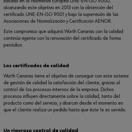
basado en la Normativa Europea UNE-EN-ISO 9000,
Login
Eprocurement
Sectores
alcanzando este objetivo en 2013 con la obtención del
certificado UNE-EN-ISO 9001 y bajo la supervisión de las
Libreria Técnica
Asociaciones de Normalización y Certificación AENOR.
Catalogo Digital
Este compromiso que adquirió Würth Canarias con la calidad
¿Quieres ser un cliente online?
continúa vigente con la renovación del certificado de forma
Personalizacion Textil
periódica
Regístrese aquí en tres sencillos pasos para utilizar todas las
funciones de la tienda.
Tiendas Outlet
Los certificados de calidad
Ventas solo a clientes comerciales
Suscripcion Würth
Würth Canarias tiene el objetivo de conseguir con este sistema
Regístrate ahora
de gestión de calidad la satisfacción del cliente, gracias al
Click and Collect
control de los procesos internos de la empresa. Dichos
procesos influyen directamente sobre la calidad, tanto del
producto como del servicio, y abarcan desde el momento en
que el cliente realiza un pedido hasta que éste le es servido.
Un riguroso control de calidad