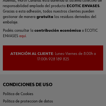
Además, Würth Canarias está adherida al sistema colectivo de
responsabilidad ampliada del producto
ECOTIC ENVASES
.
Gracias a esta adhesión, todos nuestros clientes pueden
gestionar de manera
gratuita
los residuos derivados del
embalaje.
Podéis consultar la
contribución económica
a ECOTIC
ENVASES
aquí
.
ATENCIÓN AL CLIENTE
: Lunes-Viernes de 8.00h a
17:00h 928 189 825
CONDICIONES DE USO
Política de Cookies
Política de proteccion de datos