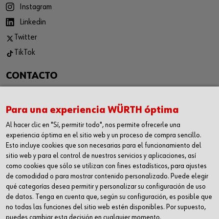
Instagram
Linkedin
Twitter
TikTok
CONTACTO
WÜRTH CANARIAS S.L.
C/ Las Casuarinas 117, 35118
Para una experiencia WÜRTH óptima
Las Palmas de Gran Canaria
Al hacer clic en "Sí, permitir todo", nos permite ofrecerle una
experiencia óptima en el sitio web y un proceso de compra sencillo.
Teléfono: 928 189 825
Esto incluye cookies que son necesarias para el funcionamiento del
sitio web y para el control de nuestros servicios y aplicaciones, así
Fax: 928 188 922
como cookies que sólo se utilizan con fines estadísticos, para ajustes
tiendacanarias@wurth.es
de comodidad o para mostrar contenido personalizado. Puede elegir
qué categorías desea permitir y personalizar su configuración de uso
de datos. Tenga en cuenta que, según su configuración, es posible que
no todas las funciones del sitio web estén disponibles. Por supuesto,
¡DESCARGA NUESTRA APP!
puedes cambiar esta decisión en cualquier momento.