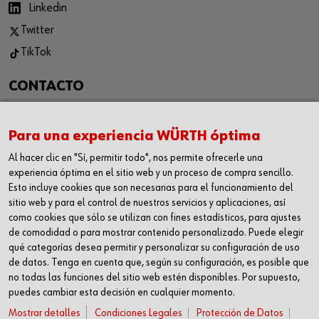
Linkedin
Twitter
TikTok
CONTACTO
WÜRTH CANARIAS S.L.
C/ Las Casuarinas 117, 35118
Para una experiencia WÜRTH óptima
Las Palmas de Gran Canaria
Al hacer clic en "Sí, permitir todo", nos permite ofrecerle una
experiencia óptima en el sitio web y un proceso de compra sencillo.
Teléfono: 928 189 825
Esto incluye cookies que son necesarias para el funcionamiento del
sitio web y para el control de nuestros servicios y aplicaciones, así
Fax: 928 188 922
como cookies que sólo se utilizan con fines estadísticos, para ajustes
tiendacanarias@wurth.es
de comodidad o para mostrar contenido personalizado. Puede elegir
qué categorías desea permitir y personalizar su configuración de uso
de datos. Tenga en cuenta que, según su configuración, es posible que
¡DESCARGA NUESTRA APP!
no todas las funciones del sitio web estén disponibles. Por supuesto,
puedes cambiar esta decisión en cualquier momento.
Mostrar detalles
Condiciones Legales
Protección de Datos