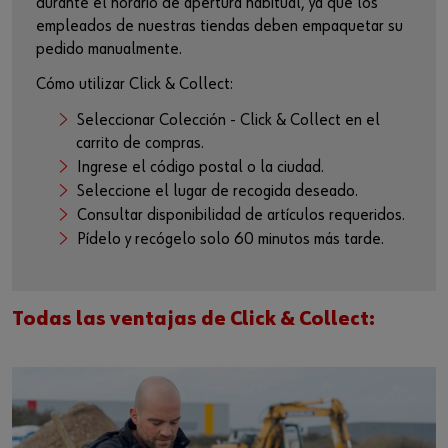
durante el horario de apertura habitual, ya que los
Login
Eprocurement
Sectores
empleados de nuestras tiendas deben empaquetar su
pedido manualmente.
Libreria Técnica
Cómo utilizar Click & Collect:
Catalogo Digital
Seleccionar Colección - Click & Collect en el
¿Quieres ser un cliente online?
carrito de compras.
Personalizacion Textil
Ingrese el código postal o la ciudad.
Regístrese aquí en tres sencillos pasos para utilizar todas las
Seleccione el lugar de recogida deseado.
funciones de la tienda.
Tiendas Outlet
Consultar disponibilidad de artículos requeridos.
Ventas solo a clientes comerciales
Pídelo y recógelo solo 60 minutos más tarde.
Suscripcion Würth
Regístrate ahora
Click and Collect
Todas las ventajas de Click & Collect: