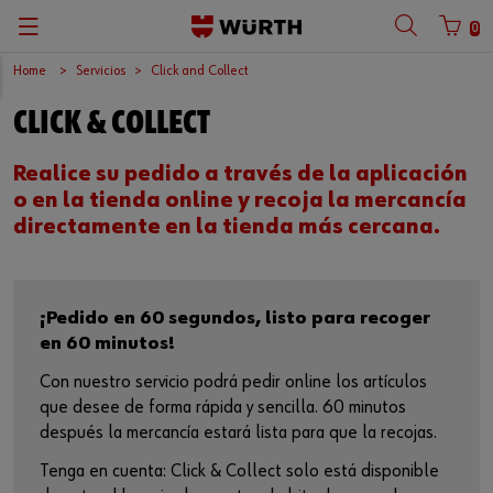
0
Home
Servicios
Click and Collect
Volver
Volver
Volver
Volver
Volver
Volver
CLICK & COLLECT
Catálogos
Servicio Técnico de Máquinas
Compliance
Localizador Tiendas
Español
Numero de Cliente
Realice su pedido a través de la aplicación
Donde Comprar
Direccion
Ubicacion Tiendas
o en la tienda online y recoja la mercancía
directamente en la tienda más cercana.
Numero de Socio
Despiece y Manuales
Nuestra Empresa
Gestion Almacenes
Calidad
Contraseña
¡Pedido en 60 segundos, listo para recoger
Renting de Maquinas
Trabaja con Nosotros
en 60 minutos!
Con nuestro servicio podrá pedir online los artículos
Biblioteca
Cuestionario Proveedores
¿Olvidaste tu contraseña?
que desee de forma rápida y sencilla. 60 minutos
después la mercancía estará lista para que la recojas.
Recordar datos de inicio de sesión
Prescripción
Grupo Würth
Tenga en cuenta: Click & Collect solo está disponible