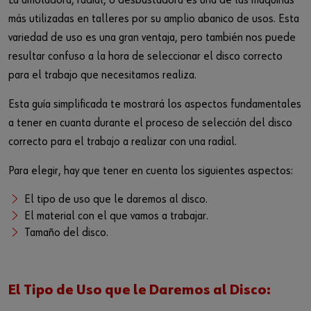
La amoladora, radial, o desbastadora es una de las máquinas
Login
Eprocurement
Sectores
más utilizadas en talleres por su amplio abanico de usos. Esta
variedad de uso es una gran ventaja, pero también nos puede
Libreria Técnica
resultar confuso a la hora de seleccionar el disco correcto
Catalogo Digital
para el trabajo que necesitamos realiza.
¿Quieres ser un cliente online?
Esta guía simplificada te mostrará los aspectos fundamentales
Personalizacion Textil
Regístrese aquí en tres sencillos pasos para utilizar todas las
a tener en cuanta durante el proceso de selección del disco
funciones de la tienda.
Tiendas Outlet
correcto para el trabajo a realizar con una radial.
Ventas solo a clientes comerciales
Para elegir, hay que tener en cuenta los siguientes aspectos:
Suscripcion Würth
Regístrate ahora
El tipo de uso que le daremos al disco.
Click and Collect
El material con el que vamos a trabajar.
Tamaño del disco.
El Tipo de Uso que le Daremos al Disco: