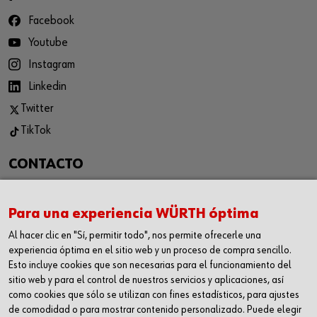
Facebook
Youtube
Instagram
Linkedin
Twitter
TikTok
CONTACTO
WÜRTH CANARIAS S.L.
C/ Las Casuarinas 117, 35118
Para una experiencia WÜRTH óptima
Las Palmas de Gran Canaria
Al hacer clic en "Sí, permitir todo", nos permite ofrecerle una
experiencia óptima en el sitio web y un proceso de compra sencillo.
Teléfono: 928 189 825
Esto incluye cookies que son necesarias para el funcionamiento del
sitio web y para el control de nuestros servicios y aplicaciones, así
Fax: 928 188 922
como cookies que sólo se utilizan con fines estadísticos, para ajustes
tiendacanarias@wurth.es
de comodidad o para mostrar contenido personalizado. Puede elegir